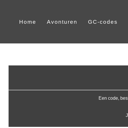
Skip
to
Home
Avonturen
GC-codes
content
Een code, best
J