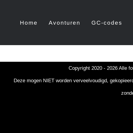
Skip
to
Home
Avonturen
GC-codes
content
Copyright 2020 -
2026 Alle f
Deze mogen NIET worden verveelvoudigd, gekopieerd, g
zonde