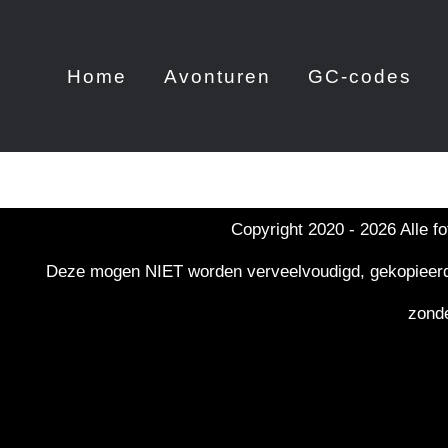
Skip
to
Home
Avonturen
GC-codes
content
Copyright 2020 -
2026 Alle f
Deze mogen NIET worden verveelvoudigd, gekopieerd, g
zonde