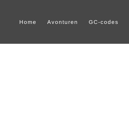
Skip
to
Home
Avonturen
GC-codes
content
The Pro Work Solution
Bekijk
grotere
Nam liber tempor cum soluta nobis eleifend option congue 