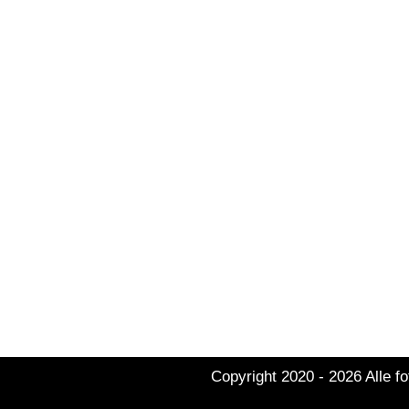
afbeelding
consectetuer adipiscing elit, sed diam nonummy nibh euismo
nostrud exerci tation ullamcorper suscipit lobortis nisl ut
Duis autem vel eum iriure dolor in hendrerit in vulputate veli
Door
GC Rogier
|
december 2nd, 2020
|
Tags:
food
,
har
Over de auteur:
GC Rogier
Copyright 2020 -
2026 Alle f